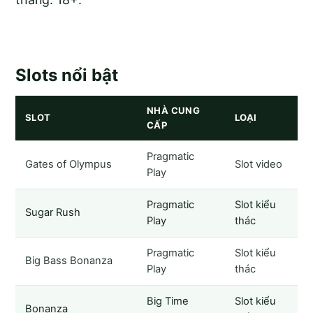
Slots nổi bật
NHÀ CUNG
SLOT
LOẠI
CẤP
Pragmatic
Gates of Olympus
Slot video
Play
Pragmatic
Slot kiểu
Sugar Rush
Play
thác
Pragmatic
Slot kiểu
Big Bass Bonanza
Play
thác
Big Time
Slot kiểu
Bonanza