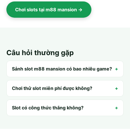
Chơi slots tại m88 mansion →
Câu hỏi thường gặp
Sảnh slot m88 mansion có bao nhiêu game?
Chơi thử slot miễn phí được không?
Slot có công thức thắng không?