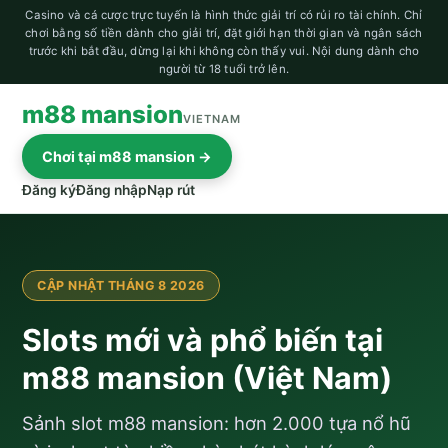
Casino và cá cược trực tuyến là hình thức giải trí có rủi ro tài chính. Chỉ
chơi bằng số tiền dành cho giải trí, đặt giới hạn thời gian và ngân sách
trước khi bắt đầu, dừng lại khi không còn thấy vui. Nội dung dành cho
người từ 18 tuổi trở lên.
m88 mansion
VIETNAM
Chơi tại m88 mansion →
Đăng ký
Đăng nhập
Nạp rút
CẬP NHẬT THÁNG 8 2026
Slots mới và phổ biến tại
m88 mansion (Việt Nam)
Sảnh slot m88 mansion: hơn 2.000 tựa nổ hũ