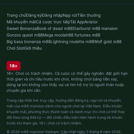
Trang chủ
Đăng ký
Đăng nhập
Nạp rút
Tiền thưởng
Mã khuyến mãi
Cá cược trực tiếp
Tải App
Aviator
Sweet Bonanza
Book of dead m88
Starburst m88 mansion
Gonzos quest m88
Mega moolah
88 fortunes m88
Big bass bonanza m88
Lightning roulette m88
Wolf gold m88
Chơi Slot
Giới thiệu
18+
18+. Chơi có trách nhiệm. Cá cược có thể gây nghiện: đặt giới hạn
thời gian và chi tiêu trước khi chơi, không chơi bằng tiền vay,
dừng lại khi không còn thấy vui và tìm hỗ trợ từ người thân hoặc
chuyên gia khi cần.
Trang cập nhật link truy cập, hướng dẫn đăng ký, nạp rút và khuyến
mãi của m88 mansion dành cho người chơi tại Việt Nam. Điều khoản
khuyến mãi, phương thức thanh toán và danh mục trò chơi có thể thay
đổi theo từng thời kỳ — đối chiếu điều kiện hiện hành trong tài khoản
trước khi tham gia. 18+, chơi có trách nhiệm.
© 2026 m88 mansion Vietnam. Cập nhật ngày 3 tháng 8 năm 2026.